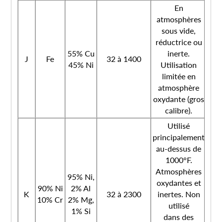
En
atmosphères
sous vide,
réductrice ou
55% Cu
inerte.
J
Fe
32 à 1400
45% Ni
Utilisation
limitée en
atmosphère
oxydante (gros
calibre).
Utilisé
principalement
au-dessus de
1000°F.
Atmosphères
95% Ni,
oxydantes et
90% Ni
2% Al
K
32 à 2300
inertes. Non
10% Cr
2% Mg,
utilisé
1% Si
dans des