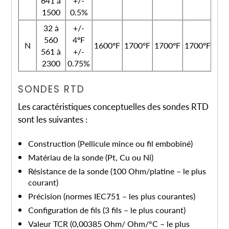
641 à
+/-
1500
0.5%
32 à
+/-
560
4ºF
N
1600ºF
1700ºF
1700ºF
1700ºF
Ro
561 à
+/-
2300
0.75%
SONDES RTD
Les caractéristiques conceptuelles des sondes RTD
sont les suivantes :
Construction (Pellicule mince ou fil embobiné)
Matériau de la sonde (Pt, Cu ou Ni)
Résistance de la sonde (100 Ohm/platine – le plus
courant)
Précision (normes IEC751 – les plus courantes)
Configuration de fils (3 fils – le plus courant)
Valeur TCR (0,00385 Ohm/ Ohm/°C – le plus