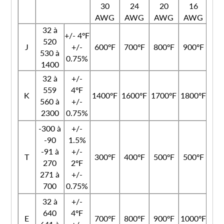
30
24
20
16
AWG
AWG
AWG
AWG
32 à
+/- 4ºF
520
J
+/-
600ºF
700ºF
800ºF
900ºF
Ro
530 à
0.75%
1400
32 à
+/-
559
4ºF
K
1400ºF
1600ºF
1700ºF
1800ºF
Ro
560 à
+/-
2300
0.75%
-300 à
+/-
-90
1.5%
-91 à
+/-
T
300ºF
400ºF
500ºF
500ºF
Ro
270
2ºF
271 à
+/-
700
0.75%
32 à
+/-
640
4ºF
E
700ºF
800ºF
900ºF
1000ºF
Ro