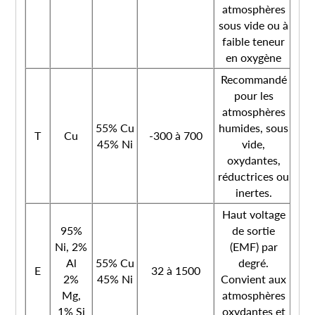
atmosphères
sous vide ou à
faible teneur
en oxygène
Recommandé
pour les
atmosphères
55% Cu
humides, sous
T
Cu
-300 à 700
45% Ni
vide,
oxydantes,
réductrices ou
inertes.
Haut voltage
95%
de sortie
Ni, 2%
(EMF) par
Al
55% Cu
degré.
E
32 à 1500
2%
45% Ni
Convient aux
Mg,
atmosphères
1% Si
oxydantes et