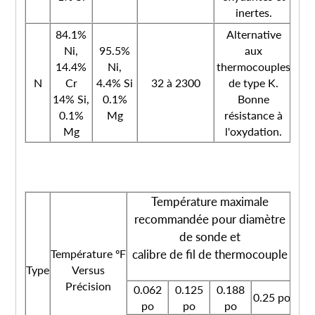
inertes.
84.1%
Alternative
Ni,
95.5%
aux
14.4%
Ni,
thermocouples
N
Cr
4.4% Si
32 à 2300
de type K.
14% Si,
0.1%
Bonne
0.1%
Mg
résistance à
Mg
l'oxydation.
Température maximale
recommandée pour diamètre
Cou
de sonde et
Température ºF
calibre de fil de thermocouple
Type
Versus
bra
Précision
0.062
0.125
0.188
nég
0.25 po
po
po
po