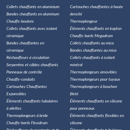
Collets chauffants en aluminium
Cartouches chauffantes à haute
Bandes chauffants en aluminum
densité
Chauffe-boulons
Thermoplongeur
Collets chauffants avec isolant
Éléments chauffants en kapton
céramique
Chauffe-barils Megadrum
Bandes chauffantes en
Collets chauffants au mica
céramique
Bandes chauffantes au mica
Réchauffeurs à circulation
Collets chauffants à isolant
Serpentins et câbles chauffants
minéral
Panneaux de contrôle
Thermoplongeurs amovibles
Chauffe-conduits
Thermoplongeurs pour tuyaux
Cartouches Chauffantes
Thermoplongeurs à bouchon
Expansibles
fileté
Éléments chauffants tubulaires
Éléments chauffants en silicone
à ailettes
pour panneaux
Thermoplongeurs à bride
Éléments chauffants flexibles en
Chauffe-barils Flexidrum
silicone
Réchauffeurs de montants et de
Éléments chauffants tubulaires