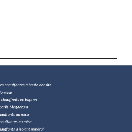
es chauffantes à haute densité
longeur
 chauffants en kapton
barils Megadrum
hauffants au mica
hauffantes au mica
hauffants à isolant minéral