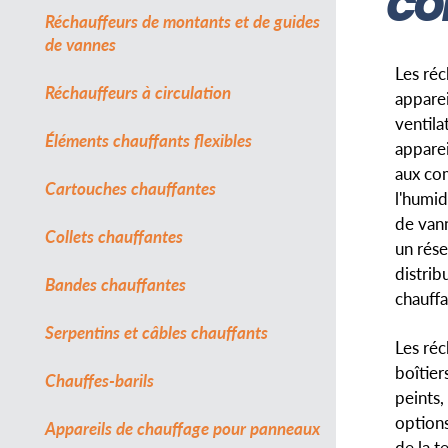
CO
Réchauffeurs de montants et de guides
de vannes
Les réc
Réchauffeurs à circulation
apparei
ventila
Éléments chauffants flexibles
apparei
aux com
Cartouches chauffantes
l'humid
de vann
Collets chauffantes
un rése
distrib
Bandes chauffantes
chauff
Serpentins et câbles chauffants
Les réc
boîtier
Chauffes-barils
peints,
options
Appareils de chauffage pour panneaux
de la 