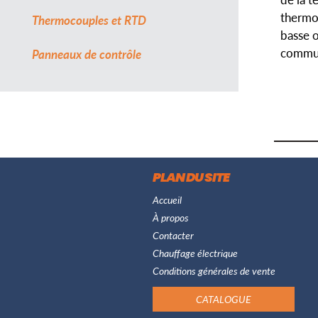
thermo
Thermocouples et RTD
basse o
commuta
Panneaux de contrôle
PLAN DU SITE
Accueil
À propos
Contacter
Chauffage électrique
Conditions générales de vente
CATALOGUE