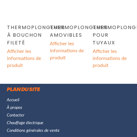
THERMOPLONGEURS
THERMOPLONGEURS
THERMOPLONG
À BOUCHON
AMOVIBLES
POUR
FILETÉ
TUYAUX
Afficher les
informations de
Afficher les
Afficher les
produit
informations de
informations de
produit
produit
PLAN DU SITE
Accueil
À propos
Contacter
Chauffage électrique
Conditions générales de vente