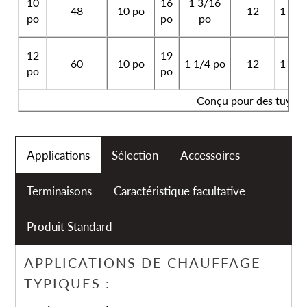
10
16
1 3/16
48
10 po
12
1 po
po
po
po
12
19
60
10 po
1 1/4 po
12
1 po
po
po
Conçu pour des tuyaux
Applications
Sélection
Accessoires
Terminaisons
Caractéristique facultative
Produit Standard
APPLICATIONS DE CHAUFFAGE
TYPIQUES :