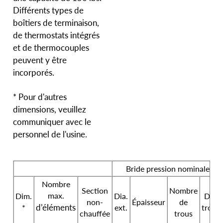
Différents types de
boîtiers de terminaison,
de thermostats intégrés
et de thermocouples
peuvent y être
incorporés.
* Pour d'autres
dimensions, veuillez
communiquer avec le
personnel de l'usine.
Bride pression nominale 150
Nombre
Section
Nombre
max.
Dim.
Dia.
Dia.
non-
Épaisseur
de
d’éléments
*
ext.
trous
chauffée
trous